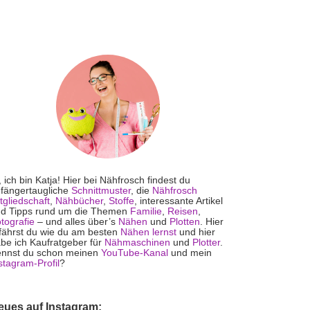
, ich bin Katja! Hier bei Nähfrosch findest du
fängertaugliche
Schnittmuster
, die
Nähfrosch
tgliedschaft
,
Nähbücher
,
Stoffe
, interessante Artikel
d Tipps rund um die Themen
Familie
,
Reisen
,
tografie
– und alles über’s
Nähen
und
Plotten
. Hier
fährst du wie du am besten
Nähen lernst
und hier
be ich Kaufratgeber für
Nähmaschinen
und
Plotter
.
nnst du schon meinen
YouTube-Kanal
und mein
stagram-Profil
?
eues auf Instagram: