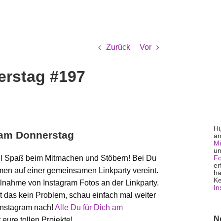
Zurück
Vor
erstag #197
Hi
an
Mi
un
iel Spaß beim Mitmachen und Stöbern! Bei Du
Fo
er
rmen auf einer gemeinsamen Linkparty vereint.
ha
Ke
eilnahme von Instagram Fotos an der Linkparty.
In
t das kein Problem, schau einfach mal weiter
 Instagram nach!
Alle Du für Dich am
N
 eure tollen Projekte!