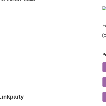
F
P
Linkparty