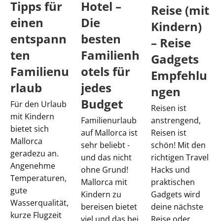
Tipps für
Hotel –
Reise (mit
einen
Die
Kindern)
entspann
besten
– Reise
ten
Familienh
Gadgets
Familienu
otels für
Empfehlu
rlaub
jedes
ngen
Budget
Für den Urlaub
Reisen ist
mit Kindern
Familienurlaub
anstrengend,
bietet sich
auf Mallorca ist
Reisen ist
Mallorca
sehr beliebt -
schön! Mit den
geradezu an.
und das nicht
richtigen Travel
Angenehme
ohne Grund!
Hacks und
Temperaturen,
Mallorca mit
praktischen
gute
Kindern zu
Gadgets wird
Wasserqualität,
bereisen bietet
deine nächste
kurze Flugzeit
viel und das bei
Reise oder