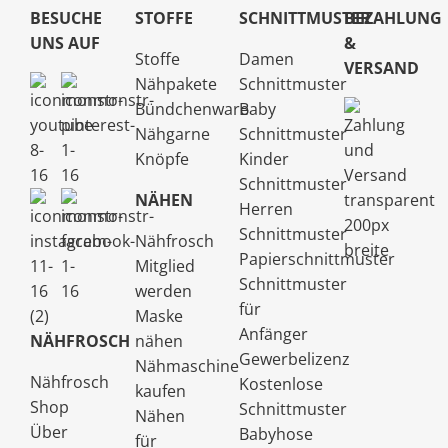
BESUCHE
STOFFE
SCHNITTMUSTER
BEZAHLUNG
UNS AUF
&
Stoffe
Damen
VERSAND
Nähpakete
Schnittmuster
Bündchenware
Baby
Nähgarne
Schnittmuster
Knöpfe
Kinder
Schnittmuster
NÄHEN
Herren
Schnittmuster
Nähfrosch
Papierschnittmuster
Mitglied
Schnittmuster
werden
für
Maske
Anfänger
NÄHFROSCH
nähen
Gewerbelizenz
Nähmaschine
Nähfrosch
Kostenlose
kaufen
Shop
Schnittmuster
Nähen
Über
Babyhose
für