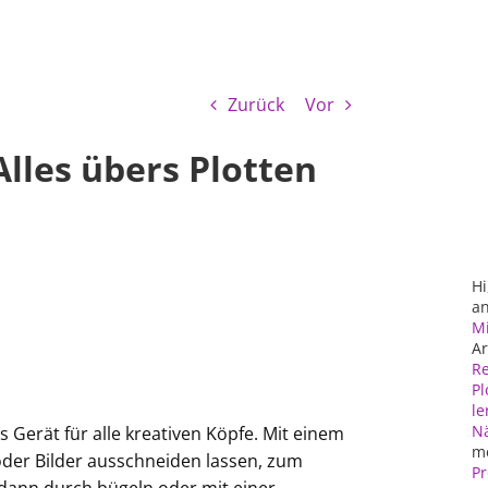
Zurück
Vor
Alles übers Plotten
Hi
an
Mi
Ar
Re
Pl
le
N
s Gerät für alle kreativen Köpfe. Mit einem
m
oder Bilder ausschneiden lassen, zum
Pr