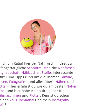
, ich bin Katja! Hier bei Nähfrosch findest du
fängertaugliche
Schnittmuster
, die
Nähfrosch
tgliedschaft
,
Nähbücher
,
Stoffe
, interessante
tikel und Tipps rund um die Themen
Familie
,
isen
,
Fotografie
– und alles über’s
Nähen
und
otten
. Hier erfährst du wie du am besten
Nähen
rnst
und hier habe ich Kaufratgeber für
ähmaschinen
und
Plotter
. Kennst du schon
einen
YouTube-Kanal
und mein
Instagram-
ofil
?