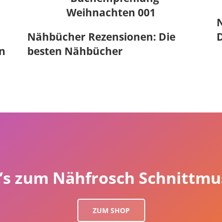
N
Nähbücher Rezensionen: Die
n
besten Nähbücher
t’s zum Nähfrosch Schnittmu
ZUM SHOP