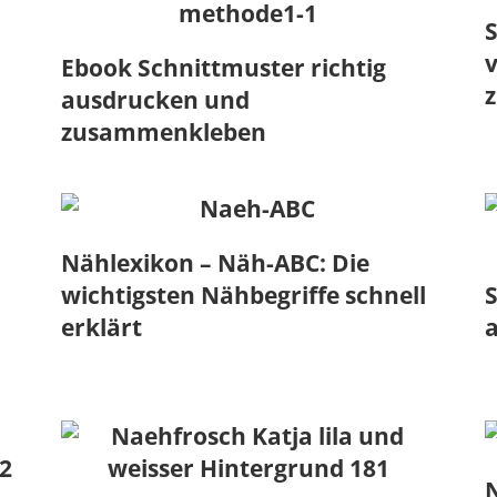
S
Ebook Schnittmuster richtig
z
ausdrucken und
zusammenkleben
Nählexikon – Näh-ABC: Die
wichtigsten Nähbegriffe schnell
S
erklärt
a
N