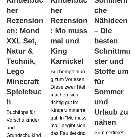
Kinderbüc
Kinderbüc
Sommerli
her
her
che
Rezension
Rezension
Nähideen
en: Mond
: Mo muss
– Die
XXL Set,
mal und
besten
Natur &
King
Schnittmu
Technik,
Karnickel
ster und
Lego
Stoffe um
Buchempfehlun
g zum Vorlesen!
Minecraft
für
Diese zwei Titel
Spielebuc
Sommer
machen sich
h
und
richtig gut im
Kinderzimmerre
Urlaub zu
Buchtipps für
gal. In "Mo muss
Vorschulkinder
nähen
mal" begibt sich
und
Summertime!
das Faultierkind
Grundschulkind