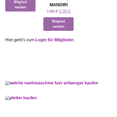
Mitglied
war:
ist:
MANDIRI
werden
Ursprünglicher
Aktueller
7,99 €
0,00 €.
7,99
€
0,00
€
Preis
Preis
Mitglied
war:
ist:
werden
7,99 €
0,00 €.
Hier geht’s zum
Login für Mitglieder
.