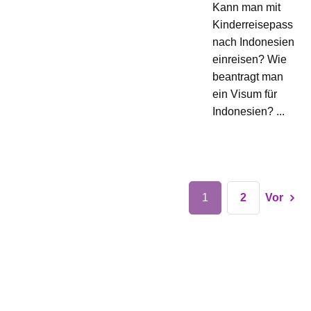
Kann man mit
Kinderreisepass
nach Indonesien
einreisen? Wie
beantragt man
ein Visum für
Indonesien? ...
1
2
Vor
Nähfrosch der Nähblog
Ich bin Katja! Blogger, Nähsuchti,