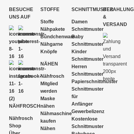
BESUCHE
STOFFE
SCHNITTMUSTER
BEZAHLUNG
UNS AUF
&
Stoffe
Damen
VERSAND
Nähpakete
Schnittmuster
Bündchenware
Baby
Nähgarne
Schnittmuster
Knöpfe
Kinder
Schnittmuster
NÄHEN
Herren
Schnittmuster
Nähfrosch
Papierschnittmuster
Mitglied
Schnittmuster
werden
für
Maske
Anfänger
NÄHFROSCH
nähen
Gewerbelizenz
Nähmaschine
Nähfrosch
Kostenlose
kaufen
Shop
Schnittmuster
Nähen
Über
Babyhose