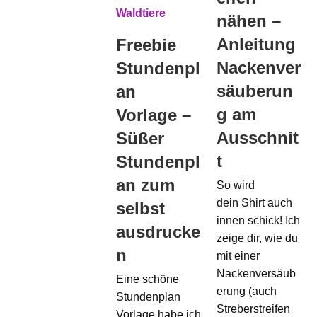
nähen –
Anleitung
Freebie
Nackenver
Stundenpl
säuberun
an
g am
Vorlage –
Ausschnit
Süßer
t
Stundenpl
an zum
So wird
dein Shirt auch
selbst
innen schick! Ich
ausdrucke
zeige dir, wie du
n
mit einer
Nackenversäub
Eine schöne
erung (auch
Stundenplan
Streberstreifen
Vorlage habe ich