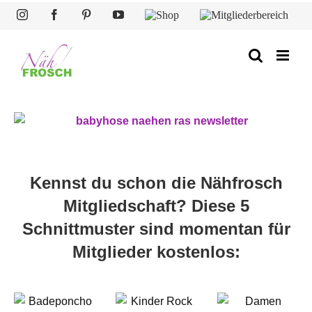
Zum
Instagram
Facebook
Pinterest
YouTube
Shop
Mitgliederbereich
Inhalt
springen
Kennst du schon die Nähfrosch
Mitgliedschaft? Diese 5
Schnittmuster sind momentan für
Mitglieder kostenlos: