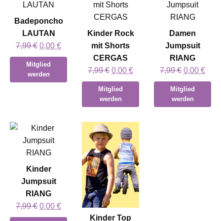
Badeponcho
LAUTAN
Kinder Rock
Damen
Ursprünglicher
Aktueller
7,99
€
0,00
€
mit Shorts
Jumpsuit
Preis
Preis
CERGAS
RIANG
Mitglied
war:
ist:
Ursprünglicher
Aktueller
Ursprüngli
Aktu
7,99
€
0,00
€
7,99
€
0,00
€
werden
7,99 €
0,00 €.
Preis
Preis
Preis
Prei
Mitglied
Mitglied
war:
ist:
war:
ist:
werden
werden
7,99 €
0,00 €.
7,99 €
0,00
Kinder
Jumpsuit
RIANG
Ursprünglicher
Aktueller
7,99
€
0,00
€
Preis
Preis
Kinder Top