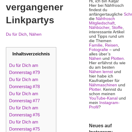
Hi, ich bin Katja!
vergangener
Hier bei Nähfrosch
findest du
anfängertaugliche
Schn
Linkpartys
die
Nähfrosch
Mitgliedschaft
,
Nähbücher
,
Stoffe
,
interessante Artikel
Du für Dich
,
Nähen
und Tipps rund um
die Themen
Familie
,
Reisen
,
Fotografie
– und
Inhaltsverzeichnis
alles über’s
Nähen
und
Plotten
.
Hier erfährst du wie
Du für Dich am
du am besten
Nähen lernst
und
Donnerstag #79
hier habe ich
Du für Dich am
Kaufratgeber für
Nähmaschinen
und
Donnerstag #78
Plotter
. Kennst du
Du für Dich am
schon meinen
YouTube-Kanal
und
Donnerstag #77
mein
Instagram-
Profil
?
Du für Dich am
Donnerstag #76
Du für Dich am
Neues auf
Donnerstag #75