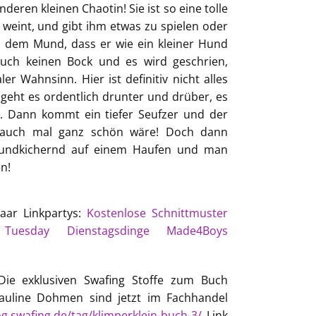
deren kleinen Chaotin! Sie ist so eine tolle
eint, und gibt ihm etwas zu spielen oder
 dem Mund, dass er wie ein kleiner Hund
auch keinen Bock und es wird geschrien,
 Wahnsinn. Hier ist definitiv nicht alles
 geht es ordentlich drunter und drüber, es
. Dann kommt ein tiefer Seufzer und der
 auch mal ganz schön wäre! Doch dann
d undkichernd auf einem Haufen und man
n!
aar Linkpartys:
Kostenlose Schnittmuster
Tuesday
Dienstagsdinge
Made4Boys
Die exklusiven Swafing
Stoffe
zum Buch
Pauline Dohmen sind jetzt im Fachhandel
og.swafing.de/tag/klimperklein-buch-3/
Link