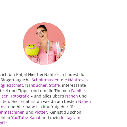
, ich bin Katja! Hier bei Nähfrosch findest du
fängertaugliche
Schnittmuster
, die
Nähfrosch
tgliedschaft
,
Nähbücher
,
Stoffe
, interessante
tikel und Tipps rund um die Themen
Familie
,
isen
,
Fotografie
– und alles über’s
Nähen
und
otten
. Hier erfährst du wie du am besten
Nähen
rnst
und hier habe ich Kaufratgeber für
ähmaschinen
und
Plotter
. Kennst du schon
einen
YouTube-Kanal
und mein
Instagram-
ofil
?