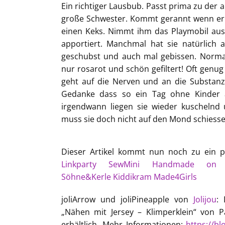
Ein richtiger Lausbub. Passt prima zu der an
große Schwester. Kommt gerannt wenn er w
einen Keks. Nimmt ihm das Playmobil aus
apportiert. Manchmal hat sie natürlich 
geschubst und auch mal gebissen. Normaler
nur rosarot und schön gefiltert! Oft genug
geht auf die Nerven und an die Substanz
Gedanke dass so ein Tag ohne Kinder
irgendwann liegen sie wieder kuscheln
muss sie doch nicht auf den Mond schiesse
Dieser Artikel kommt nun noch zu ein p
Linkparty
SewMini
Handmade on 
Söhne&Kerle
Kiddikram
Made4Girls
joliArrow und joliPineapple von
Jolijou
: 
„Nähen mit Jersey – Klimperklein“ von 
erhältlich. Mehr Informationen:
https://bl