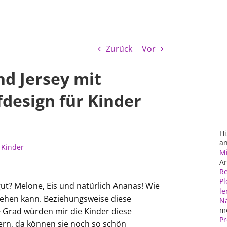
Zurück
Vor
nd Jersey mit
ffdesign für Kinder
Hi
an
 Kinder
Mi
Ar
Re
Pl
ut? Melone, Eis und natürlich Ananas! Wie
le
iehen kann. Beziehungsweise diese
N
m
+ Grad würden mir die Kinder diese
Pr
fern, da können sie noch so schön