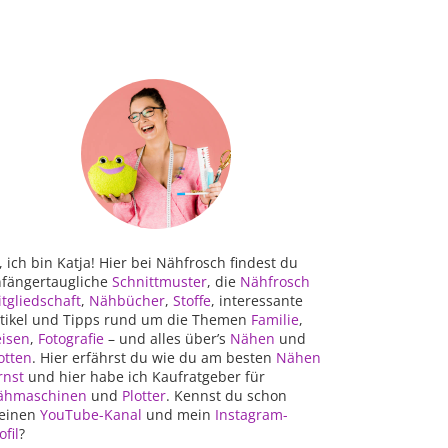
, ich bin Katja! Hier bei Nähfrosch findest du
fängertaugliche
Schnittmuster
, die
Nähfrosch
tgliedschaft
,
Nähbücher
,
Stoffe
, interessante
tikel und Tipps rund um die Themen
Familie
,
isen
,
Fotografie
– und alles über’s
Nähen
und
otten
. Hier erfährst du wie du am besten
Nähen
rnst
und hier habe ich Kaufratgeber für
ähmaschinen
und
Plotter
. Kennst du schon
einen
YouTube-Kanal
und mein
Instagram-
ofil
?