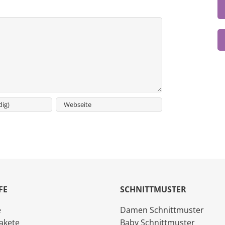
FE
SCHNITTMUSTER
e
Damen Schnittmuster
akete
Baby Schnittmuster