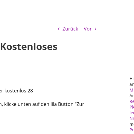
Zurück
Vor
 Kostenloses
Hi
an
Mi
Ar
Re
klicke unten auf den lila Button "Zur
Pl
le
N
m
Pr