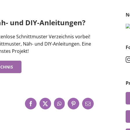
N
h- und DIY-Anleitungen?
nlose Schnittmuster Verzeichnis vorbei!
ittmuster, Näh- und DIY-Anleitungen. Eine
F
hstes Projekt!
ICHNIS
P
Facebook
X
WhatsApp
Pinterest
E-
Mail