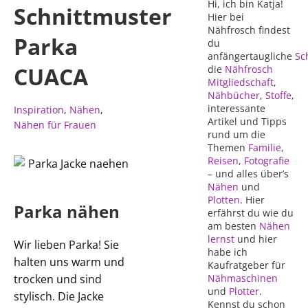
Hi, ich bin Katja!
Schnittmuster
Hier bei
Nähfrosch findest
Parka
du
anfängertaugliche
Sc
CUACA
die
Nähfrosch
Mitgliedschaft
,
Nähbücher
,
Stoffe
,
interessante
Inspiration
,
Nähen
,
Artikel und Tipps
Nähen für Frauen
rund um die
Themen
Familie
,
Reisen
,
Fotografie
– und alles über’s
Nähen
und
Plotten
. Hier
Parka nähen
erfährst du wie du
am besten
Nähen
lernst
und hier
Wir lieben Parka! Sie
habe ich
halten uns warm und
Kaufratgeber für
trocken und sind
Nähmaschinen
und
Plotter
.
stylisch. Die Jacke
Kennst du schon