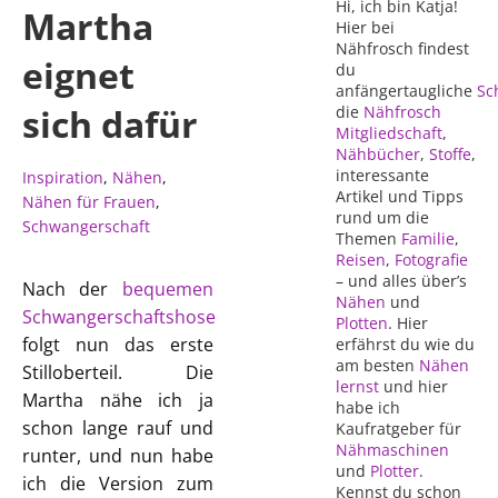
Hi, ich bin Katja!
Martha
Hier bei
Nähfrosch findest
eignet
du
anfängertaugliche
Sc
sich dafür
die
Nähfrosch
Mitgliedschaft
,
Nähbücher
,
Stoffe
,
interessante
Inspiration
,
Nähen
,
Artikel und Tipps
Nähen für Frauen
,
rund um die
Schwangerschaft
Themen
Familie
,
Reisen
,
Fotografie
– und alles über’s
Nach der
bequemen
Nähen
und
Schwangerschaftshose
Plotten
. Hier
folgt nun das erste
erfährst du wie du
am besten
Nähen
Stilloberteil. Die
lernst
und hier
Martha nähe ich ja
habe ich
schon lange rauf und
Kaufratgeber für
Nähmaschinen
runter, und nun habe
und
Plotter
.
ich die Version zum
Kennst du schon