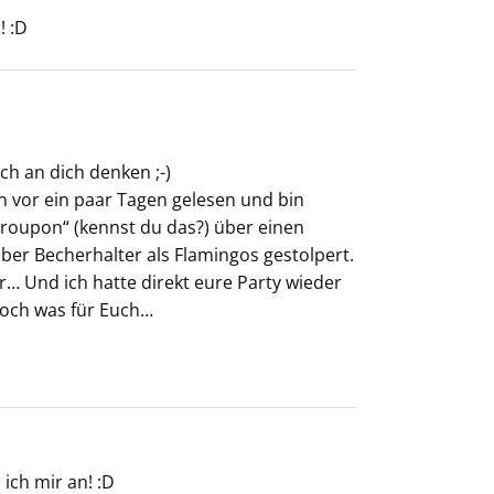
! :D
ch an dich denken ;-)
on vor ein paar Tagen gelesen und bin
roupon“ (kennst du das?) über einen
er Becherhalter als Flamingos gestolpert.
… Und ich hatte direkt eure Party wieder
 noch was für Euch…
ich mir an! :D