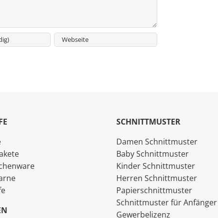
FE
SCHNITTMUSTER
e
Damen Schnittmuster
akete
Baby Schnittmuster
chenware
Kinder Schnittmuster
arne
Herren Schnittmuster
fe
Papierschnittmuster
Schnittmuster für Anfänger
EN
Gewerbelizenz