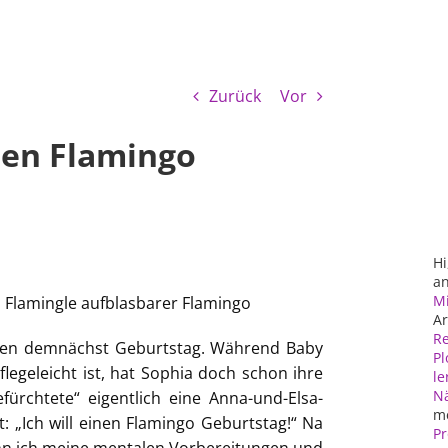
Zurück
Vor
nen Flamingo
Hi
an
Mi
Ar
Re
aben demnächst Geburtstag. Während Baby
Pl
legeleicht ist, hat Sophia doch schon ihre
le
N
fürchtete“ eigentlich eine Anna-und-Elsa-
m
: „Ich will einen Flamingo Geburtstag!“
Na
Pr