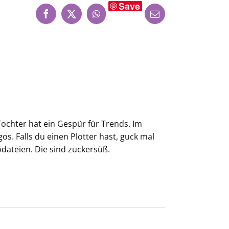
Save
Facebook
X
WhatsApp
E-
Mail
 Tochter hat ein Gespür für Trends. Im
s. Falls du einen Plotter hast, guck mal
ateien. Die sind zuckersüß.