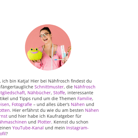
, ich bin Katja! Hier bei Nähfrosch findest du
fängertaugliche
Schnittmuster
, die
Nähfrosch
tgliedschaft
,
Nähbücher
,
Stoffe
, interessante
tikel und Tipps rund um die Themen
Familie
,
isen
,
Fotografie
– und alles über’s
Nähen
und
otten
. Hier erfährst du wie du am besten
Nähen
rnst
und hier habe ich Kaufratgeber für
ähmaschinen
und
Plotter
. Kennst du schon
einen
YouTube-Kanal
und mein
Instagram-
ofil
?