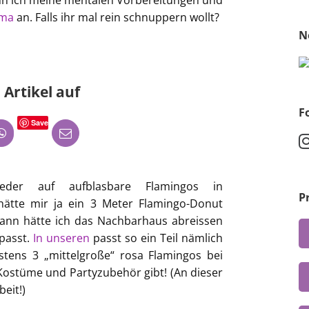
ann ich meine mentalen Vorbereitungen und
ema
an. Falls ihr mal rein schnuppern wollt?
N
 Artikel auf
F
Save
eder auf aufblasbare Flamingos in
P
hätte mir ja ein 3 Meter Flamingo-Donut
dann hätte ich das Nachbarhaus abreissen
passt.
In unseren
passt so ein Teil nämlich
gstens 3 „mittelgroße“ rosa Flamingos bei
Kostüme und Partyzubehör gibt! (An dieser
eit!)