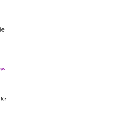
ie
pps
 für