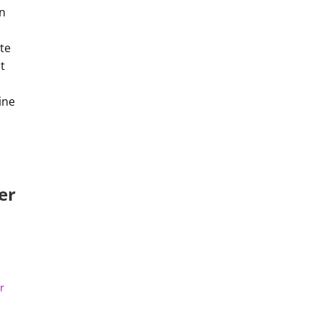
en
hte
t
ine
er
r