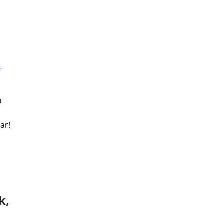
r
n
ar!
k,