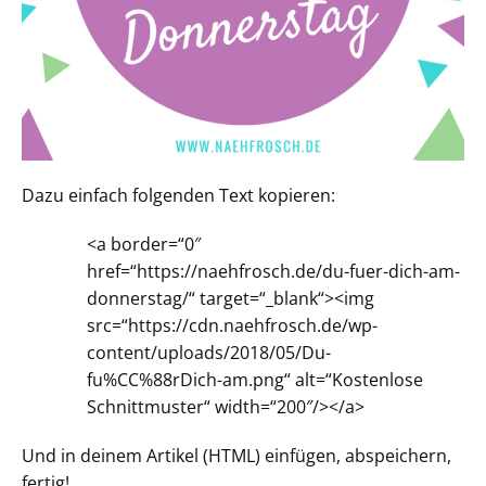
Dazu einfach folgenden Text kopieren:
<a border=“0″
href=“https://naehfrosch.de/du-fuer-dich-am-
donnerstag/“ target=“_blank“><img
src=“https://cdn.naehfrosch.de/wp-
content/uploads/2018/05/Du-
fu%CC%88rDich-am.png“ alt=“Kostenlose
Schnittmuster“ width=“200″/></a>
Und in deinem Artikel (HTML) einfügen, abspeichern,
fertig!