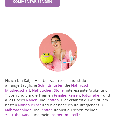
Hi, ich bin Katja! Hier bei Nähfrosch findest du
anfängertaugliche
Schnittmuster
, die
Nähfrosch
Mitgliedschaft
,
Nähbücher
,
Stoffe
, interessante Artikel und
Tipps rund um die Themen
Familie
,
Reisen
,
Fotografie
– und
alles über’s
Nähen
und
Plotten
. Hier erfährst du wie du am
besten
Nähen lernst
und hier habe ich Kaufratgeber für
Nähmaschinen
und
Plotter
. Kennst du schon meinen
YouTube-Kanal
und mein
Instagram-Profil
?