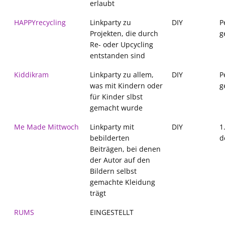
erlaubt
HAPPYrecycling
Linkparty zu
DIY
P
Projekten, die durch
g
Re- oder Upcycling
entstanden sind
Kiddikram
Linkparty zu allem,
DIY
P
was mit Kindern oder
g
für Kinder slbst
gemacht wurde
Me Made Mittwoch
Linkparty mit
DIY
1
bebilderten
d
Beiträgen, bei denen
der Autor auf den
Bildern selbst
gemachte Kleidung
trägt
RUMS
EINGESTELLT