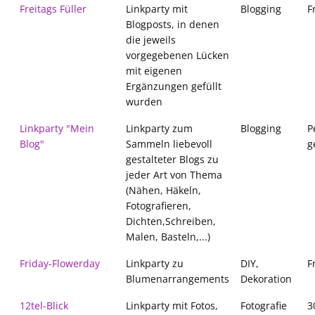
Freitags Füller
Linkparty mit
Blogging
F
Blogposts, in denen
die jeweils
vorgegebenen Lücken
mit eigenen
Ergänzungen gefüllt
wurden
Linkparty "Mein
Linkparty zum
Blogging
P
Blog"
Sammeln liebevoll
g
gestalteter Blogs zu
jeder Art von Thema
(Nähen, Häkeln,
Fotografieren,
Dichten,Schreiben,
Malen, Basteln,...)
Friday-Flowerday
Linkparty zu
DIY,
F
Blumenarrangements
Dekoration
12tel-Blick
Linkparty mit Fotos,
Fotografie
3