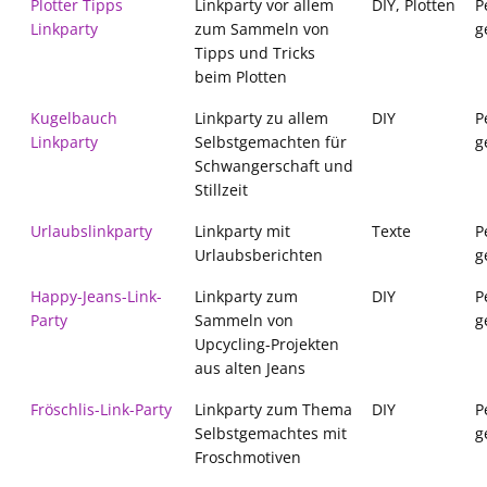
Plotter Tipps
Linkparty vor allem
DIY, Plotten
P
Linkparty
zum Sammeln von
g
Tipps und Tricks
beim Plotten
Kugelbauch
Linkparty zu allem
DIY
P
Linkparty
Selbstgemachten für
g
Schwangerschaft und
Stillzeit
Urlaubslinkparty
Linkparty mit
Texte
P
Urlaubsberichten
g
Happy-Jeans-Link-
Linkparty zum
DIY
P
Party
Sammeln von
g
Upcycling-Projekten
aus alten Jeans
Fröschlis-Link-Party
Linkparty zum Thema
DIY
P
Selbstgemachtes mit
g
Froschmotiven