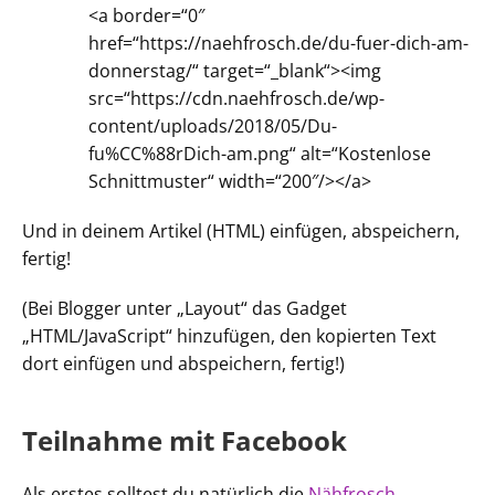
<a border=“0″
href=“https://naehfrosch.de/du-fuer-dich-am-
donnerstag/“ target=“_blank“><img
src=“https://cdn.naehfrosch.de/wp-
content/uploads/2018/05/Du-
fu%CC%88rDich-am.png“ alt=“Kostenlose
Schnittmuster“ width=“200″/></a>
Und in deinem Artikel (HTML) einfügen, abspeichern,
fertig!
(Bei Blogger unter „Layout“ das Gadget
„HTML/JavaScript“ hinzufügen, den kopierten Text
dort einfügen und abspeichern, fertig!)
Teilnahme mit Facebook
Als erstes solltest du natürlich die
Nähfrosch