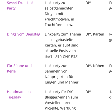
Sweet Fruit Link-
Linkparty zu
DIY
P
Party
selbstgemachten
g
Dingen mit
Fruchtmotiven, in
Fruchtform, usw.
Dings vom Dienstag
Linkparty zum Thema
DIY, Karten
P
selbst gebastelte
g
Karten, erlaubt sind
aktuelle Posts vom
jeweiligen Dienstag
Für Söhne und
Linkparty zum
DIY, Nähen
P
Kerle
Sammeln von
g
Nähprojekten für
Jungen und Männer
Handmade on
Linkparty für DIY-
DIY
1
Tuesday
Blogger/-innen zum
d
Vorstellen ihrer
Projekte, Werbung