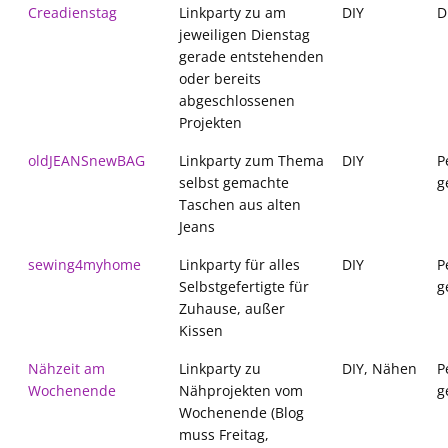
Creadienstag
Linkparty zu am
DIY
D
jeweiligen Dienstag
gerade entstehenden
oder bereits
abgeschlossenen
Projekten
oldJEANSnewBAG
Linkparty zum Thema
DIY
P
selbst gemachte
g
Taschen aus alten
Jeans
sewing4myhome
Linkparty für alles
DIY
P
Selbstgefertigte für
g
Zuhause, außer
Kissen
Nähzeit am
Linkparty zu
DIY, Nähen
P
Wochenende
Nähprojekten vom
g
Wochenende (Blog
muss Freitag,