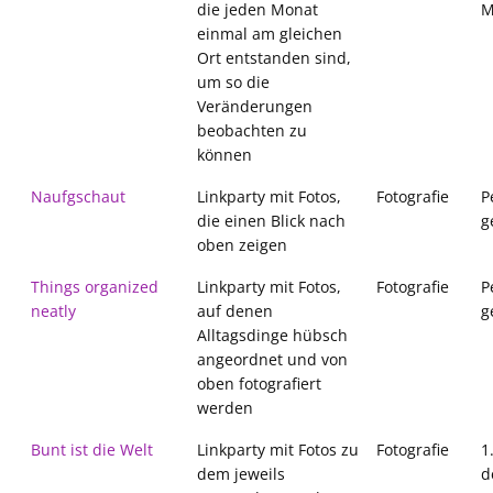
die jeden Monat
M
einmal am gleichen
Ort entstanden sind,
um so die
Veränderungen
beobachten zu
können
Naufgschaut
Linkparty mit Fotos,
Fotografie
P
die einen Blick nach
g
oben zeigen
Things organized
Linkparty mit Fotos,
Fotografie
P
neatly
auf denen
g
Alltagsdinge hübsch
angeordnet und von
oben fotografiert
werden
Bunt ist die Welt
Linkparty mit Fotos zu
Fotografie
1
dem jeweils
d