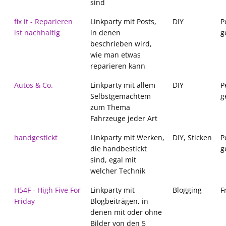
sind
fix it - Reparieren
Linkparty mit Posts,
DIY
P
ist nachhaltig
in denen
g
beschrieben wird,
wie man etwas
reparieren kann
Autos & Co.
Linkparty mit allem
DIY
P
Selbstgemachtem
g
zum Thema
Fahrzeuge jeder Art
handgestickt
Linkparty mit Werken,
DIY, Sticken
P
die handbestickt
g
sind, egal mit
welcher Technik
H54F - High Five For
Linkparty mit
Blogging
F
Friday
Blogbeiträgen, in
denen mit oder ohne
Bilder von den 5