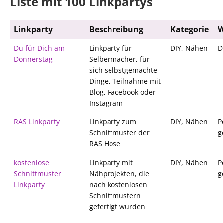
Liste mit 100 Linkpartys
Linkparty
Beschreibung
Kategorie
Du für Dich am
Linkparty für
DIY, Nähen
D
Donnerstag
Selbermacher, für
sich selbstgemachte
Dinge, Teilnahme mit
Blog, Facebook oder
Instagram
RAS Linkparty
Linkparty zum
DIY, Nähen
P
Schnittmuster der
g
RAS Hose
kostenlose
Linkparty mit
DIY, Nähen
P
Schnittmuster
Nähprojekten, die
g
Linkparty
nach kostenlosen
Schnittmustern
gefertigt wurden