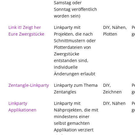
Samstag oder
Sonntag veröffentlich
worden sein)
Link it! Zeigt her
Linkparty mit
DIY, Nähen,
P
Eure Zwergstücke
Projekten, die nach
Plotten
g
Schnittmustern oder
Plotterdateien von
Zwergstücke
entstanden sind,
individuelle
Änderungen erlaubt
Zentangle-Linkparty
Linkparty zum Thema
DIY,
P
Zentangles
Zeichnen
g
Linkparty
Linkparty mit
DIY, Nähen
P
Applikationen
Nähprojekten, die mit
g
mindestens einer
selbst gemachten
Applikation verziert