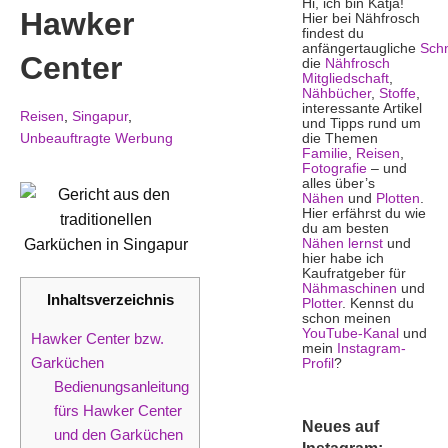
Hi, ich bin Katja!
Hawker
Hier bei Nähfrosch
findest du
anfängertaugliche
Schn
Center
die
Nähfrosch
Mitgliedschaft
,
Nähbücher
,
Stoffe
,
interessante Artikel
Reisen
,
Singapur
,
und Tipps rund um
Unbeauftragte Werbung
die Themen
Familie
,
Reisen
,
Fotografie
– und
alles über’s
Nähen
und
Plotten
.
Hier erfährst du wie
du am besten
Nähen lernst
und
hier habe ich
Kaufratgeber für
Nähmaschinen
und
Inhaltsverzeichnis
Plotter
. Kennst du
schon meinen
YouTube-Kanal
und
Hawker Center bzw.
mein
Instagram-
Garküchen
Profil
?
Bedienungsanleitung
fürs Hawker Center
Neues auf
und den Garküchen