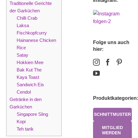
Instagram:
Traditionelle Gerichte
der Garküchen
Chilli Crab
Laksa
Fischkopfcurry
Hainanese Chicken
Folge uns auch
Rice
hier:
Satay
Hokkien Mee
Bak Kut The
Kaya Toast
Sandwich Eis
Cendol
Produktkategorien
Getränke in den
Garküchen
Singapore Sling
SCHNITTMUSTER
Kopi
MITGLIED
Teh tarik
WERDEN