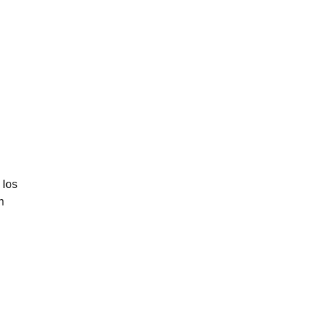
 los
n