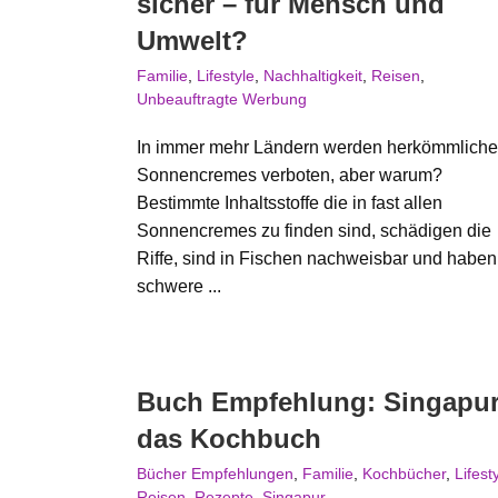
sicher – für Mensch und
Umwelt?
Familie
,
Lifestyle
,
Nachhaltigkeit
,
Reisen
,
Unbeauftragte Werbung
In immer mehr Ländern werden herkömmliche
Sonnencremes verboten, aber warum?
Bestimmte Inhaltsstoffe die in fast allen
Sonnencremes zu finden sind, schädigen die
Riffe, sind in Fischen nachweisbar und haben
schwere ...
Buch Empfehlung: Singapur
das Kochbuch
Bücher Empfehlungen
,
Familie
,
Kochbücher
,
Lifest
Reisen
,
Rezepte
,
Singapur