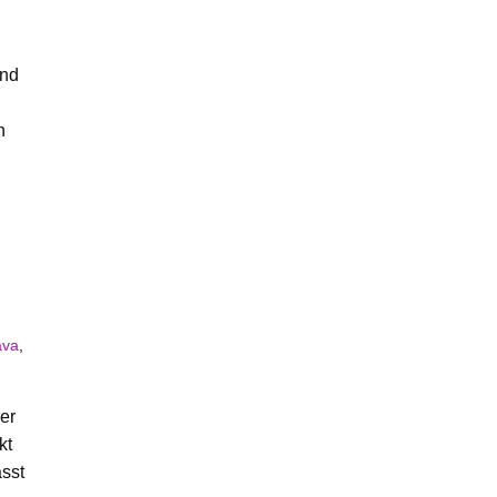
und
n
ava
,
er
kt
asst