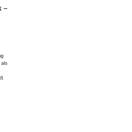
k –
ug
 als
aß