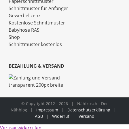
Papierschnittmuster
Schnittmuster für Anfänger
Gewerbelizenz
Kostenlose Schnittmuster
Babyhose RAS
Shop
Schnittmuster kostenlos
BEZAHLUNG & VERSAND
© Copyright 2012 -
2026 | Nähfrosch - Der
Nähblog |
Impressum
|
Datenschutzerklärung
|
AGB
|
Widerruf
|
Versand
Vertrag widerrufen