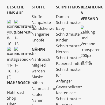
BESUCHE
STOFFE
SCHNITTMUSTER
BEZAHLUNG
UNS AUF
&
Stoffe
Damen
VERSAND
Nähpakete
Schnittmuster
Bündchenware
Baby
Nähgarne
Schnittmuster
Knöpfe
Kinder
Schnittmuster
NÄHEN
Herren
Schnittmuster
Nähfrosch
Papierschnittmuster
Mitglied
Schnittmuster
werden
für
Maske
Anfänger
NÄHFROSCH
nähen
Gewerbelizenz
Nähmaschine
Nähfrosch
Kostenlose
kaufen
Shop
Schnittmuster
Nähen
Über
Babyhose