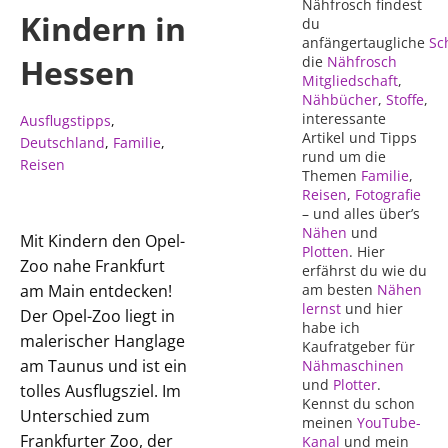
Nähfrosch findest
Kindern in
du
anfängertaugliche
Sc
Hessen
die
Nähfrosch
Mitgliedschaft
,
Nähbücher
,
Stoffe
,
interessante
Ausflugstipps
,
Artikel und Tipps
Deutschland
,
Familie
,
rund um die
Reisen
Themen
Familie
,
Reisen
,
Fotografie
– und alles über’s
Nähen
und
Mit Kindern den Opel-
Plotten
. Hier
Zoo nahe Frankfurt
erfährst du wie du
am Main entdecken!
am besten
Nähen
lernst
und hier
Der Opel-Zoo liegt in
habe ich
malerischer Hanglage
Kaufratgeber für
am Taunus und ist ein
Nähmaschinen
und
Plotter
.
tolles Ausflugsziel. Im
Kennst du schon
Unterschied zum
meinen
YouTube-
Frankfurter Zoo, der
Kanal
und mein