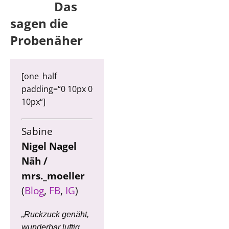
Das
sagen die
Probenäher
[one_half
padding=“0 10px 0
10px“]
Sabine
Nigel Nagel
Näh /
mrs._moeller
(
Blog
,
FB
,
IG
)
„Ruckzuck genäht,
wunderbar luftig