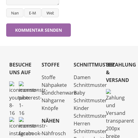
BESUCHE
STOFFE
SCHNITTMUSTER
BEZAHLUNG
UNS AUF
&
Stoffe
Damen
VERSAND
Nähpakete
Schnittmuster
Bündchenware
Baby
Nähgarne
Schnittmuster
Knöpfe
Kinder
Schnittmuster
NÄHEN
Herren
Schnittmuster
Nähfrosch