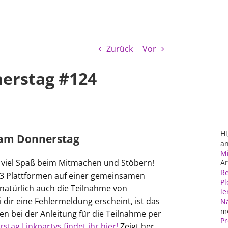
Zurück
Vor
nerstag #124
Hi
an
Mi
d viel Spaß beim Mitmachen und Stöbern!
Ar
Re
n 3 Plattformen auf einer gemeinsamen
Pl
 natürlich auch die Teilnahme von
le
 dir eine Fehlermeldung erscheint, ist das
N
m
en bei der Anleitung für die Teilnahme per
Pr
stag Linkpartys findet ihr hier!
Zeigt her