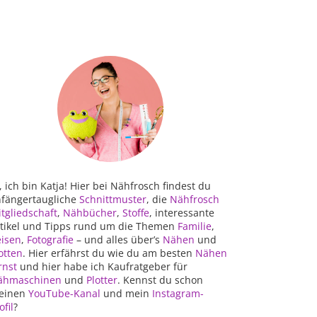
, ich bin Katja! Hier bei Nähfrosch findest du
fängertaugliche
Schnittmuster
, die
Nähfrosch
tgliedschaft
,
Nähbücher
,
Stoffe
, interessante
tikel und Tipps rund um die Themen
Familie
,
isen
,
Fotografie
– und alles über’s
Nähen
und
otten
. Hier erfährst du wie du am besten
Nähen
rnst
und hier habe ich Kaufratgeber für
ähmaschinen
und
Plotter
. Kennst du schon
einen
YouTube-Kanal
und mein
Instagram-
ofil
?