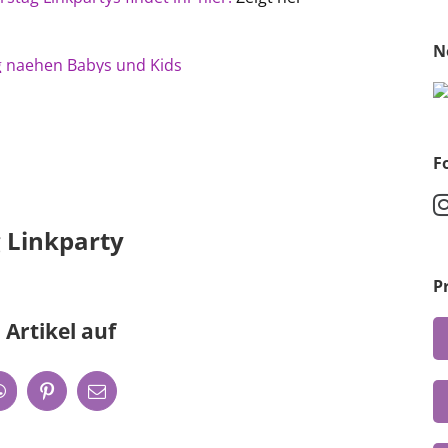
N
F
 Linkparty
P
 Artikel auf