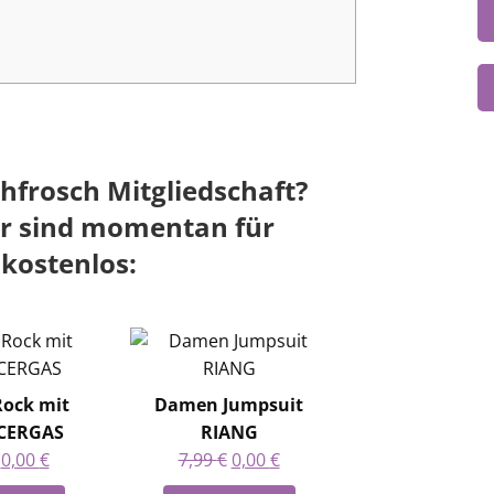
hfrosch Mitgliedschaft?
er sind momentan für
 kostenlos:
Rock mit
Damen Jumpsuit
 CERGAS
RIANG
Ursprünglicher
Aktueller
Ursprünglicher
Aktueller
0,00
€
7,99
€
0,00
€
Preis
Preis
Preis
Preis