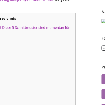
N
rzeichnis
t? Diese 5 Schnittmuster sind momentan für
F
P