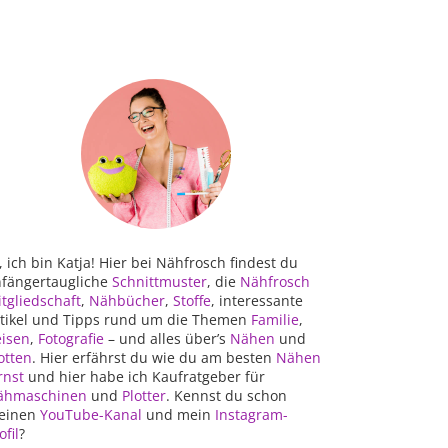
, ich bin Katja! Hier bei Nähfrosch findest du
fängertaugliche
Schnittmuster
, die
Nähfrosch
tgliedschaft
,
Nähbücher
,
Stoffe
, interessante
tikel und Tipps rund um die Themen
Familie
,
isen
,
Fotografie
– und alles über’s
Nähen
und
otten
. Hier erfährst du wie du am besten
Nähen
rnst
und hier habe ich Kaufratgeber für
ähmaschinen
und
Plotter
. Kennst du schon
einen
YouTube-Kanal
und mein
Instagram-
ofil
?