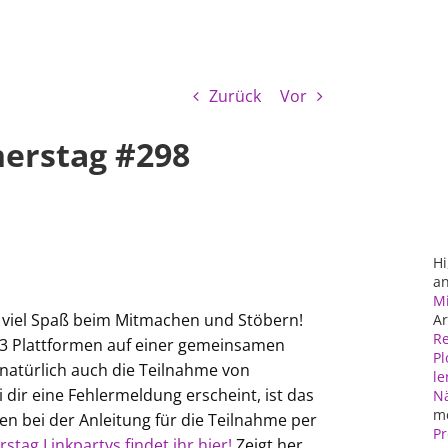
Zurück
Vor
nerstag #298
Hi
an
Mi
d viel Spaß beim Mitmachen und Stöbern!
Ar
Re
n 3 Plattformen auf einer gemeinsamen
Pl
 natürlich auch die Teilnahme von
le
 dir eine Fehlermeldung erscheint, ist das
N
m
en bei der Anleitung für die Teilnahme per
Pr
stag Linkpartys findet ihr hier!
Zeigt her