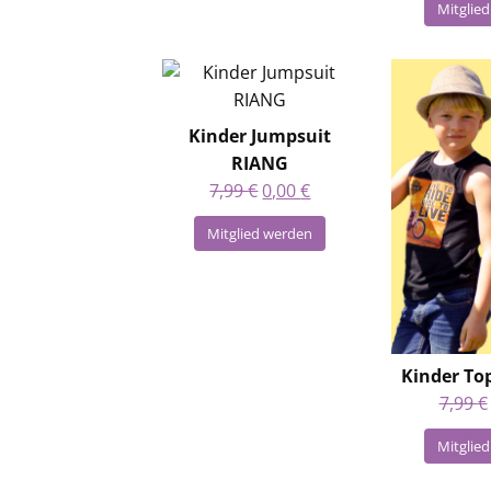
Mitglie
Kinder Jumpsuit
RIANG
Ursprünglicher
Aktueller
7,99
€
0,00
€
Preis
Preis
Mitglied werden
war:
ist:
7,99 €
0,00 €.
Kinder To
7,99
€
Mitglie