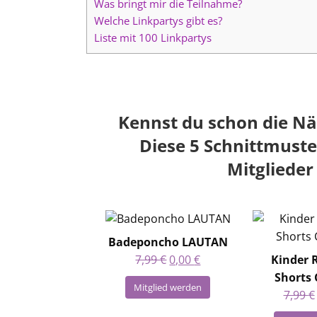
Was bringt mir die Teilnahme?
Welche Linkpartys gibt es?
Liste mit 100 Linkpartys
Kennst du schon die Nä
Diese 5 Schnittmust
Mitglieder
Badeponcho LAUTAN
Ursprünglicher
Aktueller
7,99
€
0,00
€
Kinder 
Preis
Preis
Shorts
Mitglied werden
war:
ist:
7,99
€
7,99 €
0,00 €.