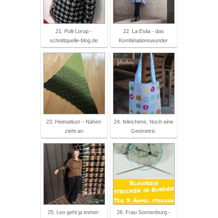
21. Pulli Lorup -
22. La Eslia - das
schnittquelle-blog.de
Kombinationswunder
23. Heimatlust – Nähen
24. felinchens: Noch eine
zieht an
Geometric
25. Leo geht ja immer:
26. Frau Sonnenburg -