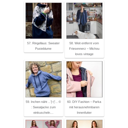
57. Ringellaus: Sweater
58. Weit entfernt vom
Pusteblume
Friesennerz – Michou
loves vintage
59. Inchen näht ...'}-{'... ©
60. DIY Fashion – Parka
: Sweatjacke zum
mit herausnehmbaren
einkuscheln....
Innenfutter