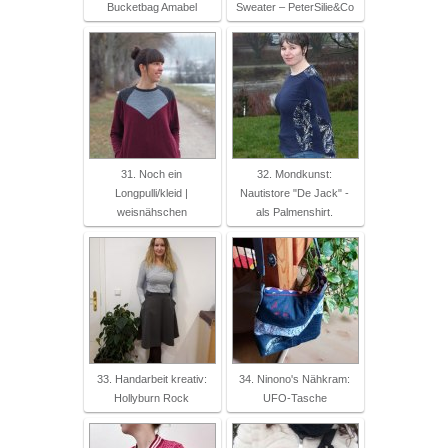
Bucketbag Amabel
Sweater – PeterSilie&Co
31. Noch ein
32. Mondkunst:
Longpulli/kleid |
Nautistore "De Jack" -
weisnähschen
als Palmenshirt.
33. Handarbeit kreativ:
34. Ninono's Nähkram:
Hollyburn Rock
UFO-Tasche