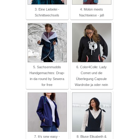
3. Eine Liebelei -
4. Molon meets
Schnittwechsels
Nachtwiese - jafi
5. Sachsenmuddis
6. Color4Colle: Lady
Handgemachtes: Drap-
Comet und die
in-da-round by Sewera
Überlegung Capsule
for free
Wardrobe ja oder nein
7. It‘s sew easy -
8. Bluse Elisabeth &