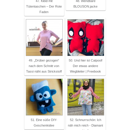
47. Kleid mit
48. Wendbare
Tütentaschen – Der Rote
BLOUSON.jacke
Faden
49. „Drüber gezogen“
50. Und hier ist Catpool!
nach dem Schnitt von
Der etwas andere
Tassi näht aus Strickstoff
Wegbleiter | Freebook
51. Eine süße DIY-
52. Schnurrschön: Ich
Geschenkidee
näh mich reich - Diamant