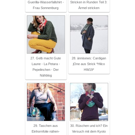
Guerilla-Wasserfallshirt -
Stricken in Runden Teil 3:
Frau Sonnenburg
Ärmel stricken
27. Gelb macht Gute
28. ännisews: Cardigan
Laune - La Petara -
jOne aus Strick *Hilco
Pepelinchen - Der
HW19*
Nähblog
29. Taschen aus
30. Rüschen und ich? Ein
Einhornfolie nähen-
Versuch mit dem Kyoto