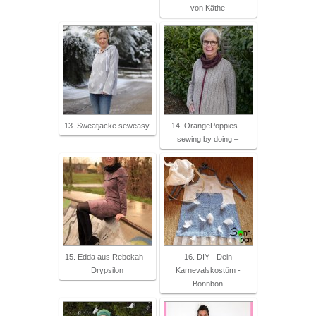
von Käthe
13. Sweatjacke seweasy
14. OrangePoppies –
sewing by doing –
15. Edda aus Rebekah –
16. DIY - Dein
Drypsilon
Karnevalskostüm -
Bonnbon