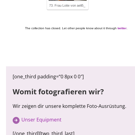
73. Frau Lotte von aeli5_
The collection has closed. Let other people know about it through
twitter
.
[one_third padding=“0 8px 0 0″]
Womit fotografieren wir?
Wir zeigen dir unsere komplette Foto-Ausrüstung.
Unser Equipment
[/one_third][two_third_last]