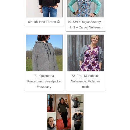
69. Ich liebe Färben 😊
70. SHO!RaglanSweaty –
Nr. 1 – Caro's Nähseum
71. Quintessa
72. Frau Muscheids
Kunterbunt: Sweatjacke
Nähstunde: Violet für
#seweasy
mich