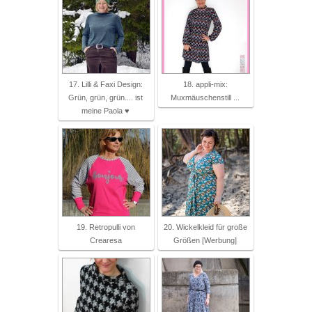
17. Lilli & Faxi Design:
18. appli-mix:
Grün, grün, grün.... ist
Muxmäuschenstill ...
meine Paola ♥
19. Retropulli von
20. Wickelkleid für große
Crearesa
Größen [Werbung]