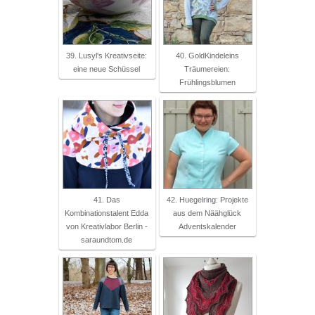
39. Lusyl's Kreativseite:
40. GoldKindeleins
eine neue Schüssel
Träumereien:
Frühlingsblumen
41. Das
42. Huegelring: Projekte
Kombinationstalent Edda
aus dem Näähglück
von Kreativlabor Berlin -
Adventskalender
saraundtom.de