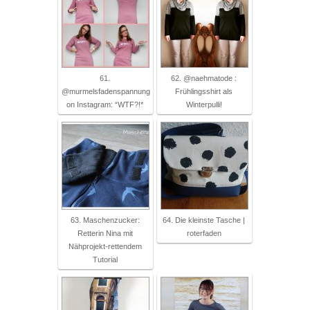
61.
62. @naehmatode :
@murmelsfadenspannung
Frühlingsshirt als
on Instagram: “WTF?!*
Winterpulli!
63. Maschenzucker:
64. Die kleinste Tasche |
Retterin Nina mit
roterfaden
Nähprojekt-rettendem
Tutorial