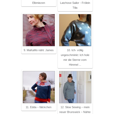
Elbmiezen
Latzhose Sailor - Frölein
Tilia
9. MaKaMo näht: James
10. Ich- völlig
ungeschminkt: Ich hole
mir die Sterne vom
Himmel ...
11. Edda – fälckchen
12. Slow Sewing – mein
neuer Brunswick – Nähte