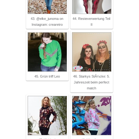
43. @elke_junoma on
44. Resteverwertung Teil
Instagram: crearetro
II
45. Grün triff Leo
46. Starkys StÃ¼cke: 5.
Jahreszeit beim perfect
match