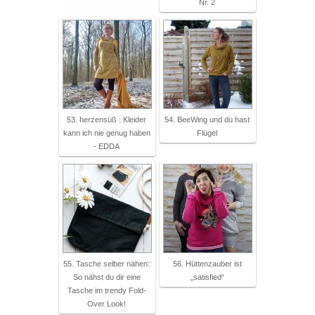
Nr. 2
53. herzensüß : Kleider
54. BeeWing und du hast
kann ich nie genug haben
Flügel
- EDDA
55. Tasche selber nähen:
56. Hüttenzauber ist
So nähst du dir eine
„satisfied“
Tasche im trendy Fold-
Over Look!