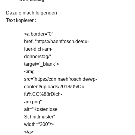
Dazu einfach folgenden
Text kopieren:
<a border=“0″
href=“https://naehfrosch.de/du-
fuer-dich-am-
donnerstag/“
target=“_blank“>
<img
src=“https://cdn.naehfrosch.de/wp-
content/uploads/2018/05/Du-
fu%CC%88rDich-
am.png“
alt=“Kostenlose
Schnittmuster“
width=“200″/>
</a>