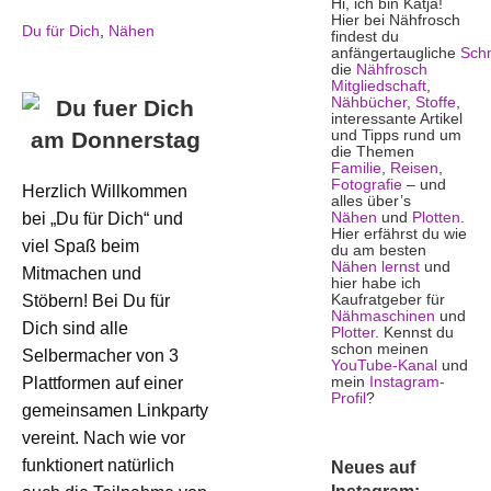
Hi, ich bin Katja!
Hier bei Nähfrosch
Du für Dich
,
Nähen
findest du
anfängertaugliche
Schn
die
Nähfrosch
Mitgliedschaft
,
Nähbücher
,
Stoffe
,
interessante Artikel
und Tipps rund um
die Themen
Familie
,
Reisen
,
Fotografie
– und
Herzlich Willkommen
alles über’s
bei „Du für Dich“ und
Nähen
und
Plotten
.
Hier erfährst du wie
viel Spaß beim
du am besten
Nähen lernst
und
Mitmachen und
hier habe ich
Stöbern! Bei Du für
Kaufratgeber für
Nähmaschinen
und
Dich sind alle
Plotter
. Kennst du
schon meinen
Selbermacher von 3
YouTube-Kanal
und
Plattformen auf einer
mein
Instagram-
Profil
?
gemeinsamen Linkparty
vereint. Nach wie vor
funktionert natürlich
Neues auf