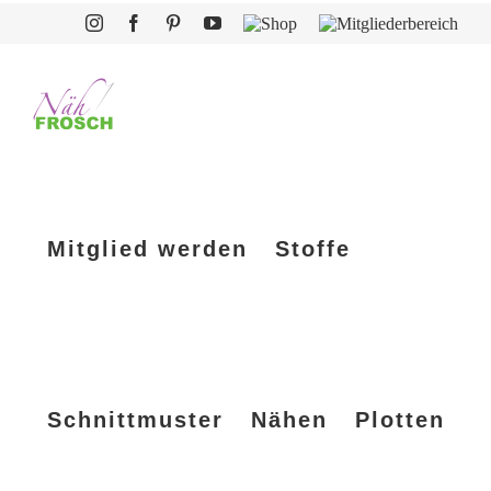
Zum
Instagram
Facebook
Pinterest
YouTube
Shop
Mitgliederbereich
Inhalt
springen
Mitglied werden
Stoffe
Schnittmuster
Nähen
Plotten