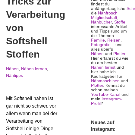
Tricks zur
findest du
anfängertaugliche
Schn
Verarbeitung
die
Nähfrosch
Mitgliedschaft
,
Nähbücher
,
Stoffe
,
von
interessante Artikel
und Tipps rund um
die Themen
Softshell
Familie
,
Reisen
,
Fotografie
– und
alles über’s
Stoffen
Nähen
und
Plotten
.
Hier erfährst du wie
du am besten
Nähen lernst
und
Nähen
,
Nähen lernen
,
hier habe ich
Nähtipps
Kaufratgeber für
Nähmaschinen
und
Plotter
. Kennst du
schon meinen
YouTube-Kanal
und
Mit Softshell nähen ist
mein
Instagram-
Profil
?
gar nicht so schwer, vor
allem wenn man bei der
Verarbeitung von
Neues auf
Softshell einige Dinge
Instagram: