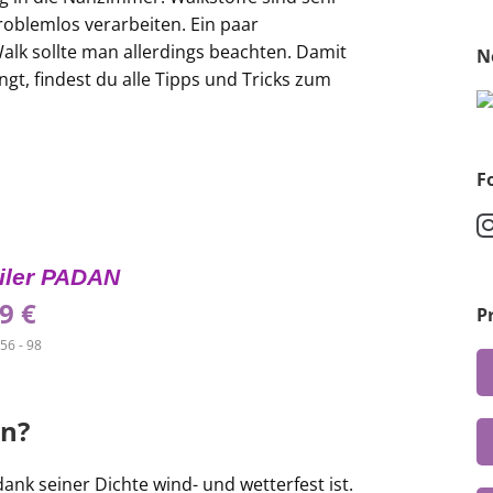
roblemlos verarbeiten. Ein paar
alk sollte man allerdings beachten. Damit
N
gt, findest du alle Tipps und Tricks zum
F
iler PADAN
99
€
P
56 - 98
en?
 dank seiner Dichte wind- und wetterfest ist.