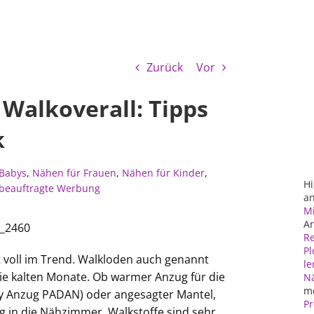
Zurück
Vor
 Walkoverall: Tipps
k
 Babys
,
Nähen für Frauen
,
Nähen für Kinder
,
Hi
beauftragte Werbung
an
Mi
Ar
Re
Pl
t voll im Trend. Walkloden auch genannt
le
 die kalten Monate. Ob warmer Anzug für die
N
m
by Anzug PADAN) oder angesagter Mantel,
Pr
ug in die Nähzimmer. Walkstoffe sind sehr