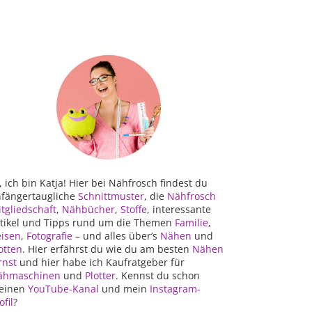
, ich bin Katja! Hier bei Nähfrosch findest du
fängertaugliche
Schnittmuster
, die
Nähfrosch
tgliedschaft
,
Nähbücher
,
Stoffe
, interessante
tikel und Tipps rund um die Themen
Familie
,
isen
,
Fotografie
– und alles über’s
Nähen
und
otten
. Hier erfährst du wie du am besten
Nähen
rnst
und hier habe ich Kaufratgeber für
ähmaschinen
und
Plotter
. Kennst du schon
einen
YouTube-Kanal
und mein
Instagram-
ofil
?