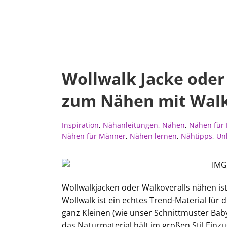
Wollwalk Jacke oder
zum Nähen mit Wal
Inspiration
,
Nähanleitungen
,
Nähen
,
Nähen für
Nähen für Männer
,
Nähen lernen
,
Nähtipps
,
Un
Wollwalkjacken oder Walkoveralls nähen is
Wollwalk ist ein echtes Trend-Material für
ganz Kleinen (wie unser Schnittmuster Ba
das Naturmaterial hält im großen Stil Einz